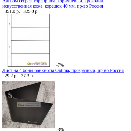
Альбом сегрегатор Optima, коричневый, крокодил,
искусственная кожа, корешок 40 мм, пр-во Россия
351.0 р.
325.0 р.
-7%
Лист на 4 боны банкноты Optima, прозрачный, пр-во Россия
29.2 р.
27.3 р.
-3%