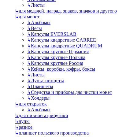
↳
Листы
↳
для медалей, наград, знаков, значков и другого
↳
для монет
↳
Альбомы
↳
Весы
↳
Капсулы EVERSLAB
↳
Капсулы квадратные CARREE
↳
Капсулы квадратные QUADRUM
↳
Капсулы круглые Германия
↳
Капсулы круглые Польша
↳
Капсулы круглые Россия
↳
Кейсы, коробки, кофры, боксы
↳
Листы
↳
Лупы, пинцеты
↳
Планшеты
↳
Средства и приборы для чистки монет
↳
Холдеры
↳
для открыток
↳
Альбомы
↳
для пивной атрибутики
↳
лупы
↳
разное
↳
планшет польского производства