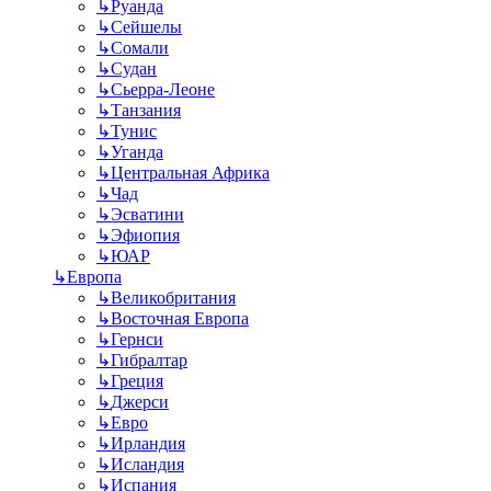
↳
Руанда
↳
Сейшелы
↳
Сомали
↳
Судан
↳
Сьерра-Леоне
↳
Танзания
↳
Тунис
↳
Уганда
↳
Центральная Африка
↳
Чад
↳
Эсватини
↳
Эфиопия
↳
ЮАР
↳
Европа
↳
Великобритания
↳
Восточная Европа
↳
Гернси
↳
Гибралтар
↳
Греция
↳
Джерси
↳
Евро
↳
Ирландия
↳
Исландия
↳
Испания