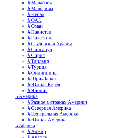
↳
Малайзия
↳
Мальдивы
↳
Непал
↳
ОАЭ
↳
Оман
↳
Пакистан
↳
Палестина
↳
Саудовская Аравия
↳
Сингапур
↳
Сирия
↳
Таиланд
↳
Турция
↳
Филиппины
↳
Шри-Ланка
↳
Южная Корея
↳
Япония
↳
Америка
↳
Разное в странах Америки
↳
Северная Америка
↳
Центральная Америка
↳
Южная Америка
↳
Африка
↳
Алжир
↳
Ангола