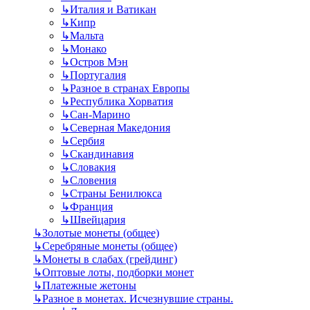
↳
Италия и Ватикан
↳
Кипр
↳
Мальта
↳
Монако
↳
Остров Мэн
↳
Португалия
↳
Разное в странах Европы
↳
Республика Хорватия
↳
Сан-Марино
↳
Северная Македония
↳
Сербия
↳
Скандинавия
↳
Словакия
↳
Словения
↳
Страны Бенилюкса
↳
Франция
↳
Швейцария
↳
Золотые монеты (общее)
↳
Серебряные монеты (общее)
↳
Монеты в слабах (грейдинг)
↳
Оптовые лоты, подборки монет
↳
Платежные жетоны
↳
Разное в монетах. Исчезнувшие страны.