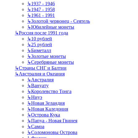
↳
1937 - 1946
↳
1947 - 1958
↳
1961 - 1991
↳
Золотой червонец - Сеятель
↳
Юбилейные монеты
↳
Россия после 1991 года
↳
10 рублей
↳
25 рублей
↳
Биметалл
↳
Золотые монеты
↳
Серебряные монеты
↳
Страны СНГ и Балтии
↳
Австралия и Океания
↳
Австралия
↳
Вануату
↳
Королевство Тонга
↳
Ниуэ
↳
Новая Зеландия
↳
Новая Каледония
↳
Острова Кука
↳
Папуа - Новая Гвинея
↳
Самоа
↳
Соломоновы Острова