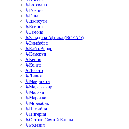
↳
Ботсвана
↳
Гамбия
↳
Гана
↳
Джибути
↳
Египет
↳
Замбия
↳
Западная Африка (BCEAO)
↳
Зимбабве
↳
Кабо-Верде
↳
Камерун
↳
Кения
↳
Конго
↳
Лесото
↳
Ливия
↳
Маврикий
↳
Мадагаскар
↳
Малави
↳
Марокко
↳
Мозамбик
↳
Намибия
↳
Нигерия
↳
Остров Святой Елены
↳
Родезия