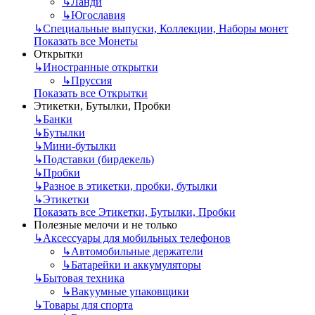
↳
Ланди
↳
Югославия
↳
Специальные выпуски, Коллекции, Наборы монет
Показать все Монеты
Открытки
↳
Иностранные открытки
↳
Пруссия
Показать все Открытки
Этикетки, Бутылки, Пробки
↳
Банки
↳
Бутылки
↳
Мини-бутылки
↳
Подставки (бирдекель)
↳
Пробки
↳
Разное в этикетки, пробки, бутылки
↳
Этикетки
Показать все Этикетки, Бутылки, Пробки
Полезные мелочи и не только
↳
Аксессуары для мобильных телефонов
↳
Автомобильные держатели
↳
Батарейки и аккумуляторы
↳
Бытовая техника
↳
Вакуумные упаковщики
↳
Товары для спорта