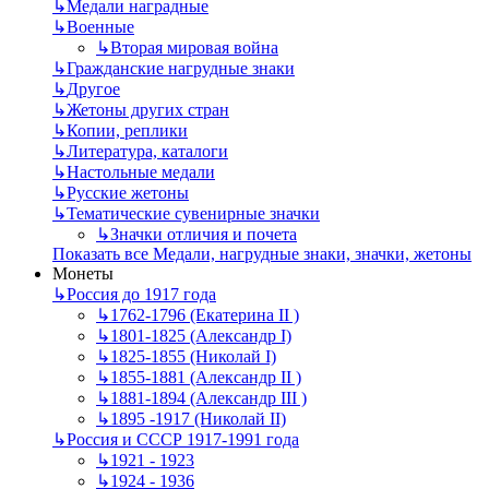
↳
Mедали наградные
↳
Военные
↳
Вторая мировая война
↳
Гражданские нагрудные знаки
↳
Другое
↳
Жетоны других стран
↳
Копии, реплики
↳
Литература, каталоги
↳
Настольные медали
↳
Русские жетоны
↳
Тематические сувенирные значки
↳
Значки отличия и почета
Показать все Медали, нагрудные знаки, значки, жетоны
Монеты
↳
Россия до 1917 года
↳
1762-1796 (Екатерина II )
↳
1801-1825 (Александр I)
↳
1825-1855 (Николай I)
↳
1855-1881 (Александр II )
↳
1881-1894 (Александр III )
↳
1895 -1917 (Николай II)
↳
Россия и СССР 1917-1991 года
↳
1921 - 1923
↳
1924 - 1936