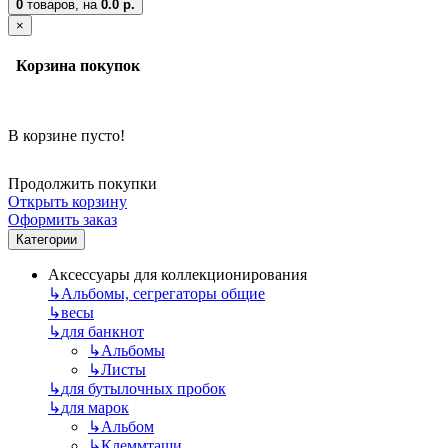
0
товаров,
на
0.0 р.
×
Корзина покупок
В корзине пусто!
Продолжить покупки
Открыть корзину
Оформить заказ
Категории
Аксессуары для коллекционирования
↳
Альбомы, сегрегаторы общие
↳
весы
↳
для банкнот
↳
Альбомы
↳
Листы
↳
для бутылочных пробок
↳
для марок
↳
Альбом
↳
Клеммташи