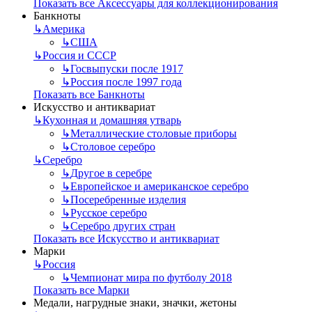
Показать все Аксессуары для коллекционирования
Банкноты
↳
Америка
↳
США
↳
Россия и СССР
↳
Госвыпуски после 1917
↳
Россия после 1997 года
Показать все Банкноты
Искусство и антиквариат
↳
Кухонная и домашняя утварь
↳
Металлические столовые приборы
↳
Столовое серебро
↳
Серебро
↳
Другое в серебре
↳
Европейское и американское серебро
↳
Посеребренные изделия
↳
Русское серебро
↳
Серебро других стран
Показать все Искусство и антиквариат
Марки
↳
Россия
↳
Чемпионат мира по футболу 2018
Показать все Марки
Медали, нагрудные знаки, значки, жетоны