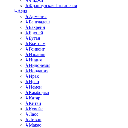
↳
Фиджи
↳
Французская Полинезия
↳
Азия
↳
Армения
↳
Бангладеш
↳
Бахрейн
↳
Бруней
↳
Бутан
↳
Вьетнам
↳
Гонконг
↳
Израиль
↳
Индия
↳
Индонезия
↳
Иордания
↳
Ирак
↳
Иран
↳
Йемен
↳
Камбоджа
↳
Катар
↳
Китай
↳
Кувейт
↳
Лаос
↳
Ливан
↳
Макао