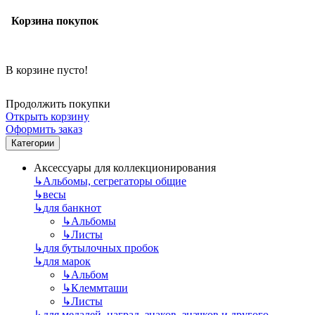
Корзина покупок
В корзине пусто!
Продолжить покупки
Открыть корзину
Оформить заказ
Категории
Аксессуары для коллекционирования
↳
Альбомы, сегрегаторы общие
↳
весы
↳
для банкнот
↳
Альбомы
↳
Листы
↳
для бутылочных пробок
↳
для марок
↳
Альбом
↳
Клеммташи
↳
Листы
↳
для медалей, наград, знаков, значков и другого