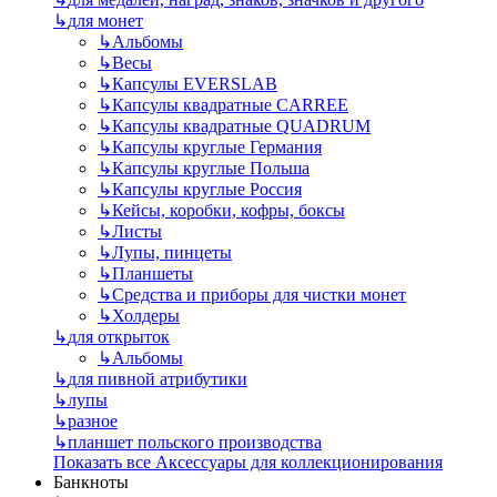
↳
для монет
↳
Альбомы
↳
Весы
↳
Капсулы EVERSLAB
↳
Капсулы квадратные CARREE
↳
Капсулы квадратные QUADRUM
↳
Капсулы круглые Германия
↳
Капсулы круглые Польша
↳
Капсулы круглые Россия
↳
Кейсы, коробки, кофры, боксы
↳
Листы
↳
Лупы, пинцеты
↳
Планшеты
↳
Средства и приборы для чистки монет
↳
Холдеры
↳
для открыток
↳
Альбомы
↳
для пивной атрибутики
↳
лупы
↳
разное
↳
планшет польского производства
Показать все Аксессуары для коллекционирования
Банкноты