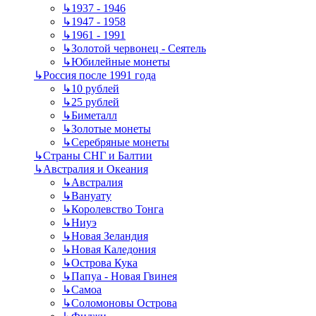
↳
1937 - 1946
↳
1947 - 1958
↳
1961 - 1991
↳
Золотой червонец - Сеятель
↳
Юбилейные монеты
↳
Россия после 1991 года
↳
10 рублей
↳
25 рублей
↳
Биметалл
↳
Золотые монеты
↳
Серебряные монеты
↳
Страны СНГ и Балтии
↳
Австралия и Океания
↳
Австралия
↳
Вануату
↳
Королевство Тонга
↳
Ниуэ
↳
Новая Зеландия
↳
Новая Каледония
↳
Острова Кука
↳
Папуа - Новая Гвинея
↳
Самоа
↳
Соломоновы Острова