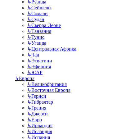
↳
Руанда
↳
Сейшелы
↳
Сомали
↳
Судан
↳
Сьерра-Леоне
↳
Танзания
↳
Тунис
↳
Уганда
↳
Центральная Африка
↳
Чад
↳
Эсватини
↳
Эфиопия
↳
ЮАР
↳
Европа
↳
Великобритания
↳
Восточная Европа
↳
Гернси
↳
Гибралтар
↳
Греция
↳
Джерси
↳
Евро
↳
Ирландия
↳
Исландия
↳
Испания