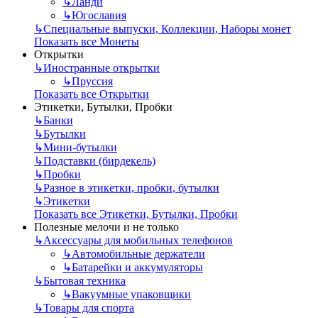
↳
Ланди
↳
Югославия
↳
Специальные выпуски, Коллекции, Наборы монет
Показать все Монеты
Открытки
↳
Иностранные открытки
↳
Пруссия
Показать все Открытки
Этикетки, Бутылки, Пробки
↳
Банки
↳
Бутылки
↳
Мини-бутылки
↳
Подставки (бирдекель)
↳
Пробки
↳
Разное в этикетки, пробки, бутылки
↳
Этикетки
Показать все Этикетки, Бутылки, Пробки
Полезные мелочи и не только
↳
Аксессуары для мобильных телефонов
↳
Автомобильные держатели
↳
Батарейки и аккумуляторы
↳
Бытовая техника
↳
Вакуумные упаковщики
↳
Товары для спорта