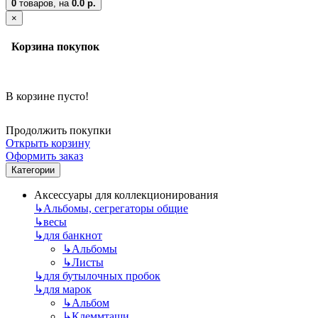
0
товаров,
на
0.0 р.
×
Корзина покупок
В корзине пусто!
Продолжить покупки
Открыть корзину
Оформить заказ
Категории
Аксессуары для коллекционирования
↳
Альбомы, сегрегаторы общие
↳
весы
↳
для банкнот
↳
Альбомы
↳
Листы
↳
для бутылочных пробок
↳
для марок
↳
Альбом
↳
Клеммташи