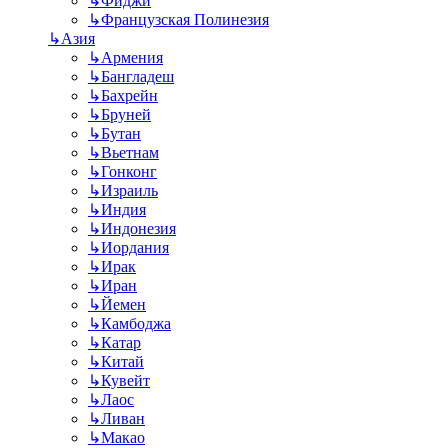
↳
Фиджи
↳
Французская Полинезия
↳
Азия
↳
Армения
↳
Бангладеш
↳
Бахрейн
↳
Бруней
↳
Бутан
↳
Вьетнам
↳
Гонконг
↳
Израиль
↳
Индия
↳
Индонезия
↳
Иордания
↳
Ирак
↳
Иран
↳
Йемен
↳
Камбоджа
↳
Катар
↳
Китай
↳
Кувейт
↳
Лаос
↳
Ливан
↳
Макао