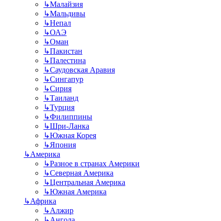
↳
Малайзия
↳
Мальдивы
↳
Непал
↳
ОАЭ
↳
Оман
↳
Пакистан
↳
Палестина
↳
Саудовская Аравия
↳
Сингапур
↳
Сирия
↳
Таиланд
↳
Турция
↳
Филиппины
↳
Шри-Ланка
↳
Южная Корея
↳
Япония
↳
Америка
↳
Разное в странах Америки
↳
Северная Америка
↳
Центральная Америка
↳
Южная Америка
↳
Африка
↳
Алжир
↳
Ангола