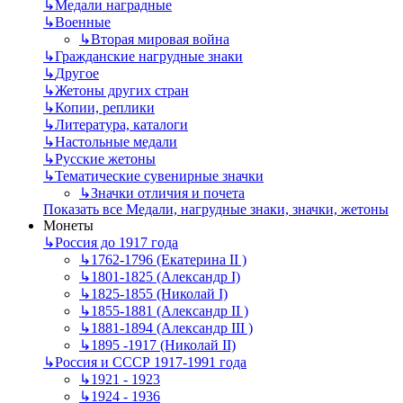
↳
Mедали наградные
↳
Военные
↳
Вторая мировая война
↳
Гражданские нагрудные знаки
↳
Другое
↳
Жетоны других стран
↳
Копии, реплики
↳
Литература, каталоги
↳
Настольные медали
↳
Русские жетоны
↳
Тематические сувенирные значки
↳
Значки отличия и почета
Показать все Медали, нагрудные знаки, значки, жетоны
Монеты
↳
Россия до 1917 года
↳
1762-1796 (Екатерина II )
↳
1801-1825 (Александр I)
↳
1825-1855 (Николай I)
↳
1855-1881 (Александр II )
↳
1881-1894 (Александр III )
↳
1895 -1917 (Николай II)
↳
Россия и СССР 1917-1991 года
↳
1921 - 1923
↳
1924 - 1936