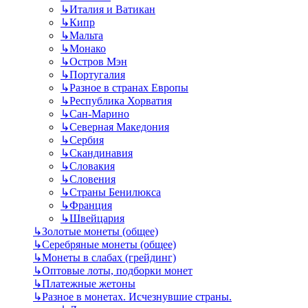
↳
Италия и Ватикан
↳
Кипр
↳
Мальта
↳
Монако
↳
Остров Мэн
↳
Португалия
↳
Разное в странах Европы
↳
Республика Хорватия
↳
Сан-Марино
↳
Северная Македония
↳
Сербия
↳
Скандинавия
↳
Словакия
↳
Словения
↳
Страны Бенилюкса
↳
Франция
↳
Швейцария
↳
Золотые монеты (общее)
↳
Серебряные монеты (общее)
↳
Монеты в слабах (грейдинг)
↳
Оптовые лоты, подборки монет
↳
Платежные жетоны
↳
Разное в монетах. Исчезнувшие страны.