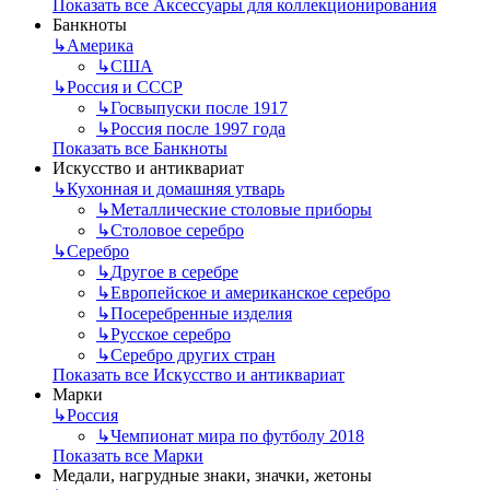
Показать все Аксессуары для коллекционирования
Банкноты
↳
Америка
↳
США
↳
Россия и СССР
↳
Госвыпуски после 1917
↳
Россия после 1997 года
Показать все Банкноты
Искусство и антиквариат
↳
Кухонная и домашняя утварь
↳
Металлические столовые приборы
↳
Столовое серебро
↳
Серебро
↳
Другое в серебре
↳
Европейское и американское серебро
↳
Посеребренные изделия
↳
Русское серебро
↳
Серебро других стран
Показать все Искусство и антиквариат
Марки
↳
Россия
↳
Чемпионат мира по футболу 2018
Показать все Марки
Медали, нагрудные знаки, значки, жетоны