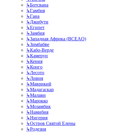
↳
Ботсвана
↳
Гамбия
↳
Гана
↳
Джибути
↳
Египет
↳
Замбия
↳
Западная Африка (BCEAO)
↳
Зимбабве
↳
Кабо-Верде
↳
Камерун
↳
Кения
↳
Конго
↳
Лесото
↳
Ливия
↳
Маврикий
↳
Мадагаскар
↳
Малави
↳
Марокко
↳
Мозамбик
↳
Намибия
↳
Нигерия
↳
Остров Святой Елены
↳
Родезия