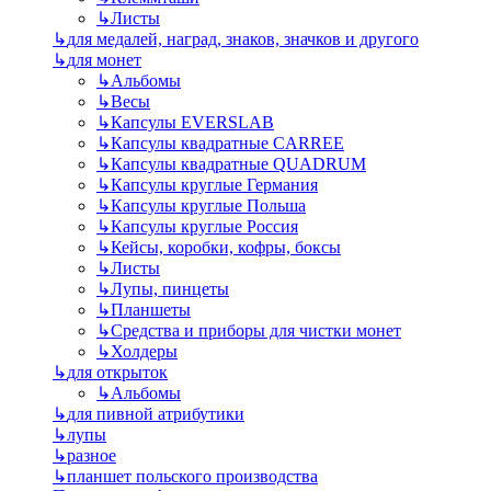
↳
Листы
↳
для медалей, наград, знаков, значков и другого
↳
для монет
↳
Альбомы
↳
Весы
↳
Капсулы EVERSLAB
↳
Капсулы квадратные CARREE
↳
Капсулы квадратные QUADRUM
↳
Капсулы круглые Германия
↳
Капсулы круглые Польша
↳
Капсулы круглые Россия
↳
Кейсы, коробки, кофры, боксы
↳
Листы
↳
Лупы, пинцеты
↳
Планшеты
↳
Средства и приборы для чистки монет
↳
Холдеры
↳
для открыток
↳
Альбомы
↳
для пивной атрибутики
↳
лупы
↳
разное
↳
планшет польского производства