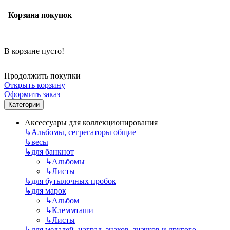
Корзина покупок
В корзине пусто!
Продолжить покупки
Открыть корзину
Оформить заказ
Категории
Аксессуары для коллекционирования
↳
Альбомы, сегрегаторы общие
↳
весы
↳
для банкнот
↳
Альбомы
↳
Листы
↳
для бутылочных пробок
↳
для марок
↳
Альбом
↳
Клеммташи
↳
Листы
↳
для медалей, наград, знаков, значков и другого