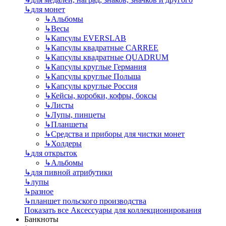
↳
для монет
↳
Альбомы
↳
Весы
↳
Капсулы EVERSLAB
↳
Капсулы квадратные CARREE
↳
Капсулы квадратные QUADRUM
↳
Капсулы круглые Германия
↳
Капсулы круглые Польша
↳
Капсулы круглые Россия
↳
Кейсы, коробки, кофры, боксы
↳
Листы
↳
Лупы, пинцеты
↳
Планшеты
↳
Средства и приборы для чистки монет
↳
Холдеры
↳
для открыток
↳
Альбомы
↳
для пивной атрибутики
↳
лупы
↳
разное
↳
планшет польского производства
Показать все Аксессуары для коллекционирования
Банкноты