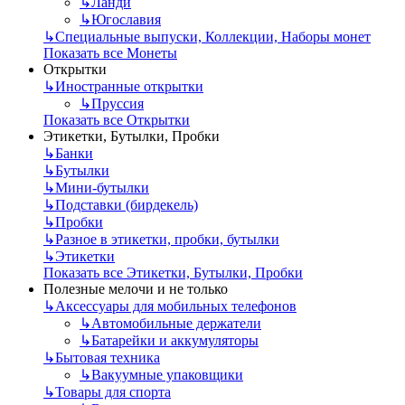
↳
Ланди
↳
Югославия
↳
Специальные выпуски, Коллекции, Наборы монет
Показать все Монеты
Открытки
↳
Иностранные открытки
↳
Пруссия
Показать все Открытки
Этикетки, Бутылки, Пробки
↳
Банки
↳
Бутылки
↳
Мини-бутылки
↳
Подставки (бирдекель)
↳
Пробки
↳
Разное в этикетки, пробки, бутылки
↳
Этикетки
Показать все Этикетки, Бутылки, Пробки
Полезные мелочи и не только
↳
Аксессуары для мобильных телефонов
↳
Автомобильные держатели
↳
Батарейки и аккумуляторы
↳
Бытовая техника
↳
Вакуумные упаковщики
↳
Товары для спорта