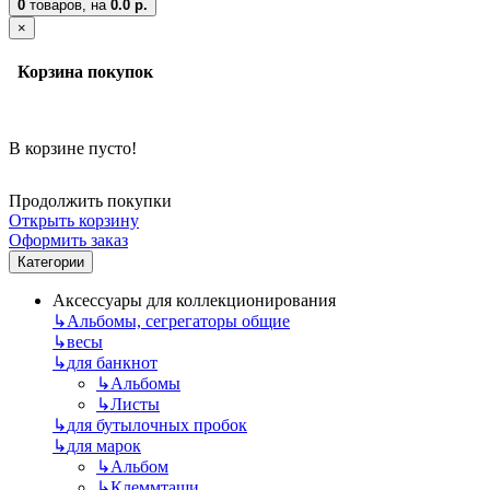
0
товаров,
на
0.0 р.
×
Корзина покупок
В корзине пусто!
Продолжить покупки
Открыть корзину
Оформить заказ
Категории
Аксессуары для коллекционирования
↳
Альбомы, сегрегаторы общие
↳
весы
↳
для банкнот
↳
Альбомы
↳
Листы
↳
для бутылочных пробок
↳
для марок
↳
Альбом
↳
Клеммташи