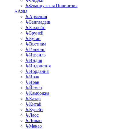
↳
Фиджи
↳
Французская Полинезия
↳
Азия
↳
Армения
↳
Бангладеш
↳
Бахрейн
↳
Бруней
↳
Бутан
↳
Вьетнам
↳
Гонконг
↳
Израиль
↳
Индия
↳
Индонезия
↳
Иордания
↳
Ирак
↳
Иран
↳
Йемен
↳
Камбоджа
↳
Катар
↳
Китай
↳
Кувейт
↳
Лаос
↳
Ливан
↳
Макао