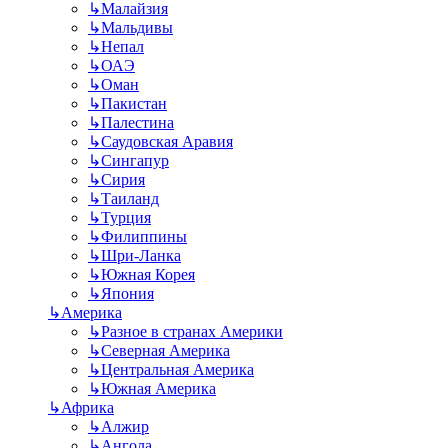
↳
Малайзия
↳
Мальдивы
↳
Непал
↳
ОАЭ
↳
Оман
↳
Пакистан
↳
Палестина
↳
Саудовская Аравия
↳
Сингапур
↳
Сирия
↳
Таиланд
↳
Турция
↳
Филиппины
↳
Шри-Ланка
↳
Южная Корея
↳
Япония
↳
Америка
↳
Разное в странах Америки
↳
Северная Америка
↳
Центральная Америка
↳
Южная Америка
↳
Африка
↳
Алжир
↳
Ангола