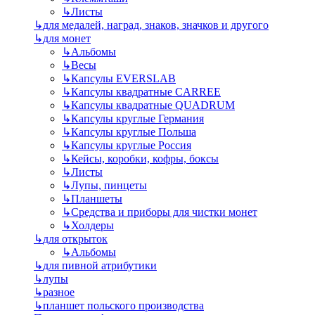
↳
Листы
↳
для медалей, наград, знаков, значков и другого
↳
для монет
↳
Альбомы
↳
Весы
↳
Капсулы EVERSLAB
↳
Капсулы квадратные CARREE
↳
Капсулы квадратные QUADRUM
↳
Капсулы круглые Германия
↳
Капсулы круглые Польша
↳
Капсулы круглые Россия
↳
Кейсы, коробки, кофры, боксы
↳
Листы
↳
Лупы, пинцеты
↳
Планшеты
↳
Средства и приборы для чистки монет
↳
Холдеры
↳
для открыток
↳
Альбомы
↳
для пивной атрибутики
↳
лупы
↳
разное
↳
планшет польского производства