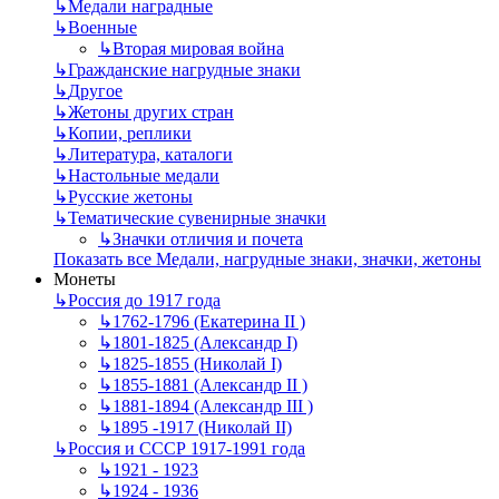
↳
Mедали наградные
↳
Военные
↳
Вторая мировая война
↳
Гражданские нагрудные знаки
↳
Другое
↳
Жетоны других стран
↳
Копии, реплики
↳
Литература, каталоги
↳
Настольные медали
↳
Русские жетоны
↳
Тематические сувенирные значки
↳
Значки отличия и почета
Показать все Медали, нагрудные знаки, значки, жетоны
Монеты
↳
Россия до 1917 года
↳
1762-1796 (Екатерина II )
↳
1801-1825 (Александр I)
↳
1825-1855 (Николай I)
↳
1855-1881 (Александр II )
↳
1881-1894 (Александр III )
↳
1895 -1917 (Николай II)
↳
Россия и СССР 1917-1991 года
↳
1921 - 1923
↳
1924 - 1936