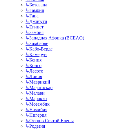
↳
Ботсвана
↳
Гамбия
↳
Гана
↳
Джибути
↳
Египет
↳
Замбия
↳
Западная Африка (BCEAO)
↳
Зимбабве
↳
Кабо-Верде
↳
Камерун
↳
Кения
↳
Конго
↳
Лесото
↳
Ливия
↳
Маврикий
↳
Мадагаскар
↳
Малави
↳
Марокко
↳
Мозамбик
↳
Намибия
↳
Нигерия
↳
Остров Святой Елены
↳
Родезия