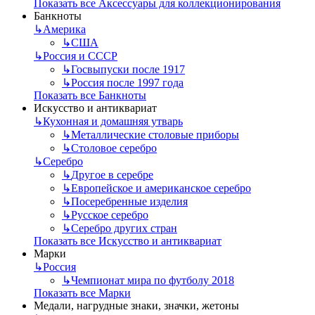
Показать все Аксессуары для коллекционирования
Банкноты
↳
Америка
↳
США
↳
Россия и СССР
↳
Госвыпуски после 1917
↳
Россия после 1997 года
Показать все Банкноты
Искусство и антиквариат
↳
Кухонная и домашняя утварь
↳
Металлические столовые приборы
↳
Столовое серебро
↳
Серебро
↳
Другое в серебре
↳
Европейское и американское серебро
↳
Посеребренные изделия
↳
Русское серебро
↳
Серебро других стран
Показать все Искусство и антиквариат
Марки
↳
Россия
↳
Чемпионат мира по футболу 2018
Показать все Марки
Медали, нагрудные знаки, значки, жетоны