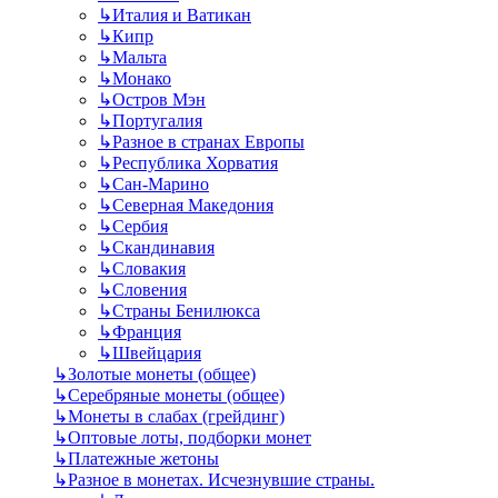
↳
Италия и Ватикан
↳
Кипр
↳
Мальта
↳
Монако
↳
Остров Мэн
↳
Португалия
↳
Разное в странах Европы
↳
Республика Хорватия
↳
Сан-Марино
↳
Северная Македония
↳
Сербия
↳
Скандинавия
↳
Словакия
↳
Словения
↳
Страны Бенилюкса
↳
Франция
↳
Швейцария
↳
Золотые монеты (общее)
↳
Серебряные монеты (общее)
↳
Монеты в слабах (грейдинг)
↳
Оптовые лоты, подборки монет
↳
Платежные жетоны
↳
Разное в монетах. Исчезнувшие страны.