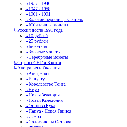
↳
1937 - 1946
↳
1947 - 1958
↳
1961 - 1991
↳
Золотой червонец - Сеятель
↳
Юбилейные монеты
↳
Россия после 1991 года
↳
10 рублей
↳
25 рублей
↳
Биметалл
↳
Золотые монеты
↳
Серебряные монеты
↳
Страны СНГ и Балтии
↳
Австралия и Океания
↳
Австралия
↳
Вануату
↳
Королевство Тонга
↳
Ниуэ
↳
Новая Зеландия
↳
Новая Каледония
↳
Острова Кука
↳
Папуа - Новая Гвинея
↳
Самоа
↳
Соломоновы Острова