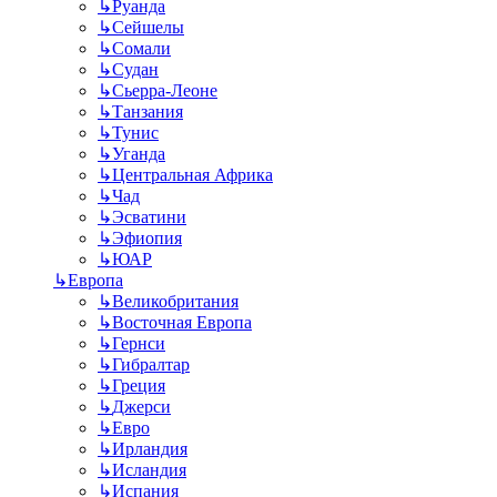
↳
Руанда
↳
Сейшелы
↳
Сомали
↳
Судан
↳
Сьерра-Леоне
↳
Танзания
↳
Тунис
↳
Уганда
↳
Центральная Африка
↳
Чад
↳
Эсватини
↳
Эфиопия
↳
ЮАР
↳
Европа
↳
Великобритания
↳
Восточная Европа
↳
Гернси
↳
Гибралтар
↳
Греция
↳
Джерси
↳
Евро
↳
Ирландия
↳
Исландия
↳
Испания